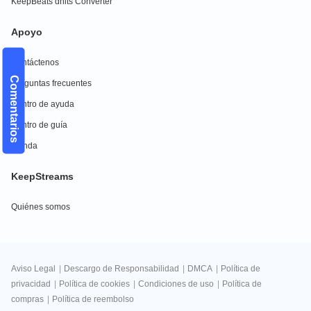
KeepBeats dhits Converter
Apoyo
Contáctenos
Comentarios
Preguntas frecuentes
Centro de ayuda
Centro de guía
Tienda
KeepStreams
Quiénes somos
Aviso Legal
|
Descargo de Responsabilidad
|
DMCA
|
Política de
privacidad
|
Política de cookies
|
Condiciones de uso
|
Política de
compras
|
Política de reembolso