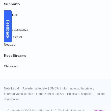
Supporto
Contattaci
Feedback
FAQs
Centro assistenza
Guide Center
Negozio
KeepStreams
Chi siamo
Note Legali
|
Avvertenza legale
|
DMCA
|
Informativa sulla privacy
|
Informativa sui cookie
|
Condizioni di utilizzo
|
Politica di acquisto
|
Politica
di rimborso
Italiano
Copyright © 2025 KeepStreams LLC. Tutti i diritti riservati.