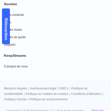
Soutien
Nous contacter
Rétroaction
FAQs
Centre d'aide
Centre de guide
Magasin
KeepStreams
À propos de nous
Mentions légales
|
Avertissement légal
|
DMCA
|
Politique de
confidentialité
|
Politique en matière de cookies
|
Conditions d'utilisation
|
Politique d'achat
|
Politique de remboursement
Français
Copyright © 2025 KeepStreams LLC. Tous droits réservés.