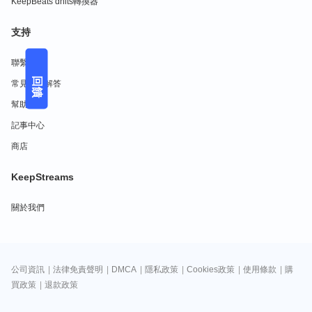
KeepBeats dhits轉換器
支持
聯繫我們
回饋
常見問題解答
幫助中心
記事中心
商店
KeepStreams
關於我們
公司資訊
|
法律免責聲明
|
DMCA
|
隱私政策
|
Cookies政策
|
使用條款
|
購
買政策
|
退款政策