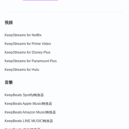
視頻
KeepStreams for Netflix
KeepStreams for Prime Video
KeepStreams for Disney Plus
KeepStreams for Paramount Plus
KeepStreams for Hulu
音樂
KeepBeats Spotify轉換器
KeepBeats Apple Music轉換器
KeepBeats Amazon Music轉換器
KeepBeats LINE MUSIC轉換器