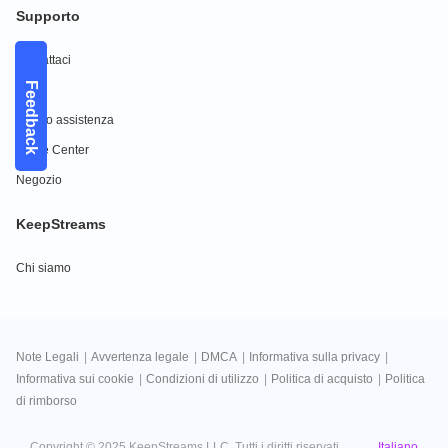
Supporto
Contattaci
Feedback
FAQs
Centro assistenza
Guide Center
Negozio
KeepStreams
Chi siamo
Note Legali
|
Avvertenza legale
|
DMCA
|
Informativa sulla privacy
|
Informativa sui cookie
|
Condizioni di utilizzo
|
Politica di acquisto
|
Politica
di rimborso
Italiano
Copyright © 2025 KeepStreams LLC. Tutti i diritti riservati.