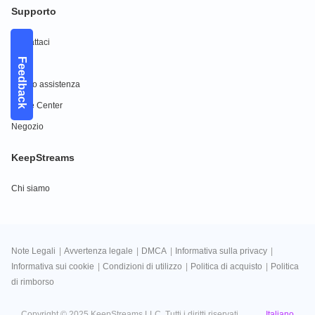
Supporto
Contattaci
Feedback
FAQs
Centro assistenza
Guide Center
Negozio
KeepStreams
Chi siamo
Note Legali
|
Avvertenza legale
|
DMCA
|
Informativa sulla privacy
|
Informativa sui cookie
|
Condizioni di utilizzo
|
Politica di acquisto
|
Politica
di rimborso
Italiano
Copyright © 2025 KeepStreams LLC. Tutti i diritti riservati.