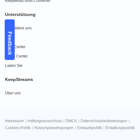
KeepBeats dhits Converter
Unterstützung
Kontaktiere uns
Feedback
FAQs
Hilfe-Center
Guide Center
Laden Sie
KeepStreams
Über uns
Impressum
|
Haftungsausschluss
|
DMCA
|
Datenschutzbestimmungen
|
Cookies-Politik
|
Nutzungsbedingungen
|
Einkaufspolitik
|
Erstattungspolitik