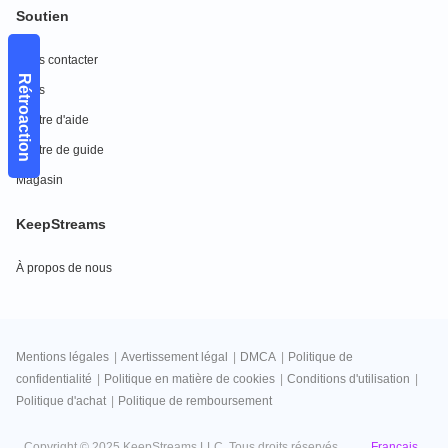
Soutien
Nous contacter
Rétroaction
FAQs
Centre d'aide
Centre de guide
Magasin
KeepStreams
À propos de nous
Mentions légales
|
Avertissement légal
|
DMCA
|
Politique de
confidentialité
|
Politique en matière de cookies
|
Conditions d'utilisation
|
Politique d'achat
|
Politique de remboursement
Français
Copyright © 2025 KeepStreams LLC. Tous droits réservés.