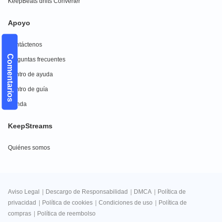
KeepBeats dhits Converter
Apoyo
Contáctenos
Comentarios
Preguntas frecuentes
Centro de ayuda
Centro de guía
Tienda
KeepStreams
Quiénes somos
Aviso Legal
|
Descargo de Responsabilidad
|
DMCA
|
Política de
privacidad
|
Política de cookies
|
Condiciones de uso
|
Política de
compras
|
Política de reembolso