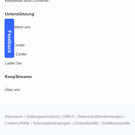
KeepBeats dhits Converter
Unterstützung
Kontaktiere uns
Feedback
FAQs
Hilfe-Center
Guide Center
Laden Sie
KeepStreams
Über uns
Impressum
|
Haftungsausschluss
|
DMCA
|
Datenschutzbestimmungen
|
Cookies-Politik
|
Nutzungsbedingungen
|
Einkaufspolitik
|
Erstattungspolitik