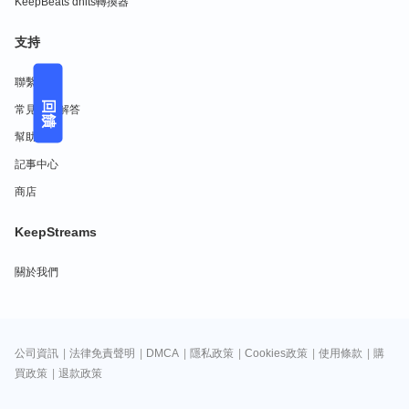
KeepBeats dhits轉換器
支持
聯繫我們
回饋
常見問題解答
幫助中心
記事中心
商店
KeepStreams
關於我們
公司資訊
|
法律免責聲明
|
DMCA
|
隱私政策
|
Cookies政策
|
使用條款
|
購
買政策
|
退款政策