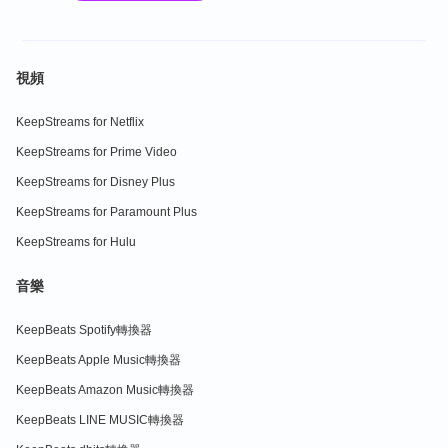
視頻
KeepStreams for Netflix
KeepStreams for Prime Video
KeepStreams for Disney Plus
KeepStreams for Paramount Plus
KeepStreams for Hulu
音樂
KeepBeats Spotify轉換器
KeepBeats Apple Music轉換器
KeepBeats Amazon Music轉換器
KeepBeats LINE MUSIC轉換器