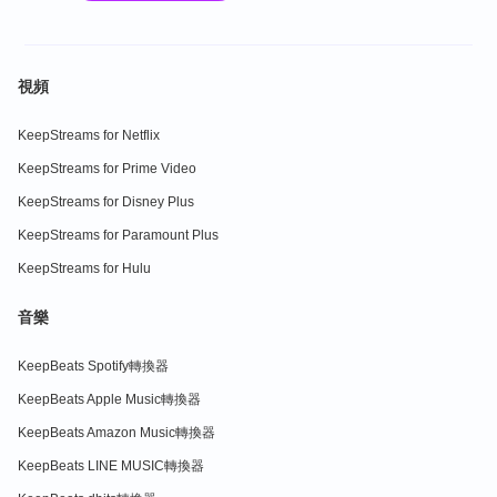
視頻
KeepStreams for Netflix
KeepStreams for Prime Video
KeepStreams for Disney Plus
KeepStreams for Paramount Plus
KeepStreams for Hulu
音樂
KeepBeats Spotify轉換器
KeepBeats Apple Music轉換器
KeepBeats Amazon Music轉換器
KeepBeats LINE MUSIC轉換器