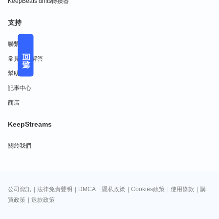
KeepBeats dhits轉換器
支持
聯繫我們
回饋
常見問題解答
幫助中心
記事中心
商店
KeepStreams
關於我們
公司資訊
|
法律免責聲明
|
DMCA
|
隱私政策
|
Cookies政策
|
使用條款
|
購
買政策
|
退款政策