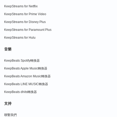
KeepStreams for Netflix
KeepStreams for Prime Video
KeepStreams for Disney Plus
KeepStreams for Paramount Plus
KeepStreams for Hulu
音樂
KeepBeats Spotify轉換器
KeepBeats Apple Music轉換器
KeepBeats Amazon Music轉換器
KeepBeats LINE MUSIC轉換器
KeepBeats dhits轉換器
支持
聯繫我們