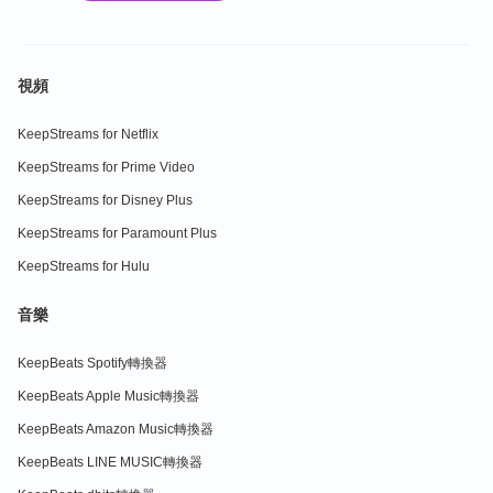
視頻
KeepStreams for Netflix
KeepStreams for Prime Video
KeepStreams for Disney Plus
KeepStreams for Paramount Plus
KeepStreams for Hulu
音樂
KeepBeats Spotify轉換器
KeepBeats Apple Music轉換器
KeepBeats Amazon Music轉換器
KeepBeats LINE MUSIC轉換器