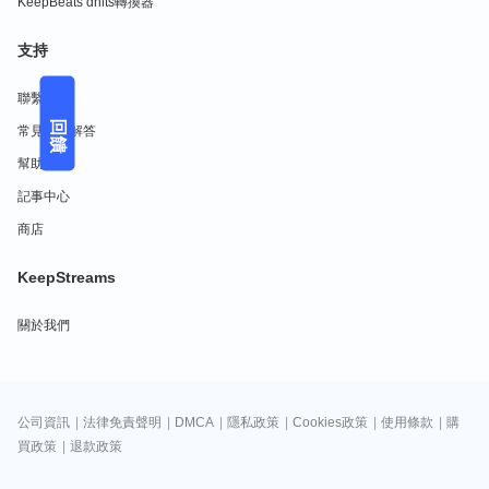
KeepBeats dhits轉換器
支持
聯繫我們
回饋
常見問題解答
幫助中心
記事中心
商店
KeepStreams
關於我們
公司資訊
|
法律免責聲明
|
DMCA
|
隱私政策
|
Cookies政策
|
使用條款
|
購
買政策
|
退款政策