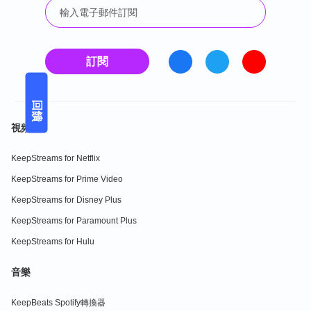
訂閱
回饋
視頻
KeepStreams for Netflix
KeepStreams for Prime Video
KeepStreams for Disney Plus
KeepStreams for Paramount Plus
KeepStreams for Hulu
音樂
KeepBeats Spotify轉換器