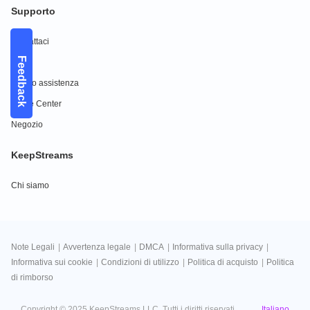
Supporto
Contattaci
Feedback
FAQs
Centro assistenza
Guide Center
Negozio
KeepStreams
Chi siamo
Note Legali
|
Avvertenza legale
|
DMCA
|
Informativa sulla privacy
|
Informativa sui cookie
|
Condizioni di utilizzo
|
Politica di acquisto
|
Politica
di rimborso
Italiano
Copyright © 2025 KeepStreams LLC. Tutti i diritti riservati.