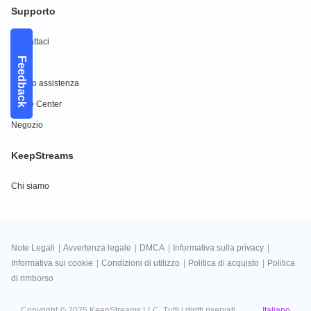
Supporto
Contattaci
Feedback
FAQs
Centro assistenza
Guide Center
Negozio
KeepStreams
Chi siamo
Note Legali
|
Avvertenza legale
|
DMCA
|
Informativa sulla privacy
|
Informativa sui cookie
|
Condizioni di utilizzo
|
Politica di acquisto
|
Politica
di rimborso
Italiano
Copyright © 2025 KeepStreams LLC. Tutti i diritti riservati.