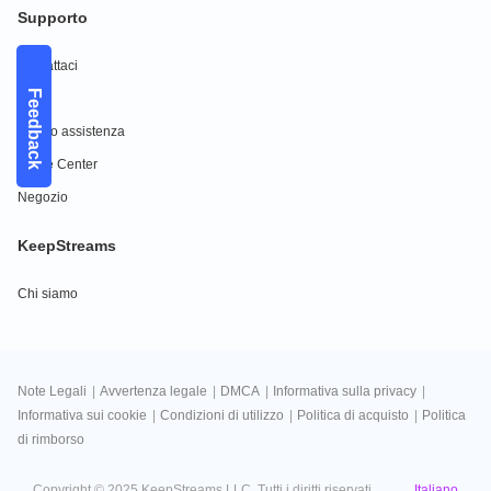
Supporto
Contattaci
Feedback
FAQs
Centro assistenza
Guide Center
Negozio
KeepStreams
Chi siamo
Note Legali
|
Avvertenza legale
|
DMCA
|
Informativa sulla privacy
|
Informativa sui cookie
|
Condizioni di utilizzo
|
Politica di acquisto
|
Politica
di rimborso
Italiano
Copyright © 2025 KeepStreams LLC. Tutti i diritti riservati.