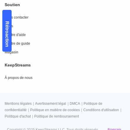
Soutien
Nous contacter
Rétroaction
FAQs
Centre d'aide
Centre de guide
Magasin
KeepStreams
À propos de nous
Mentions légales
|
Avertissement légal
|
DMCA
|
Politique de
confidentialité
|
Politique en matière de cookies
|
Conditions d'utilisation
|
Politique d'achat
|
Politique de remboursement
Français
Copyright © 2025 KeepStreams LLC. Tous droits réservés.