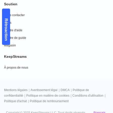
Soutien
Nous contacter
Rétroaction
FAQs
Centre d'aide
Centre de guide
Magasin
KeepStreams
À propos de nous
Mentions légales
|
Avertissement légal
|
DMCA
|
Politique de
confidentialité
|
Politique en matière de cookies
|
Conditions d'utilisation
|
Politique d'achat
|
Politique de remboursement
Français
Copyright © 2025 KeepStreams LLC. Tous droits réservés.