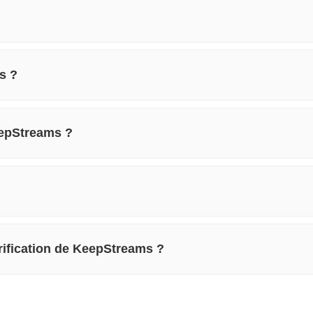
s ?
eepStreams ?
arification de KeepStreams ?