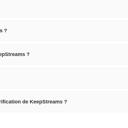
s ?
eepStreams ?
arification de KeepStreams ?