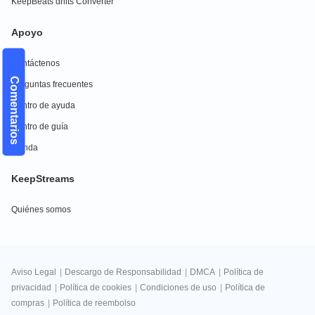
KeepBeats dhits Converter
Apoyo
Contáctenos
Comentarios
Preguntas frecuentes
Centro de ayuda
Centro de guía
Tienda
KeepStreams
Quiénes somos
Aviso Legal
|
Descargo de Responsabilidad
|
DMCA
|
Política de
privacidad
|
Política de cookies
|
Condiciones de uso
|
Política de
compras
|
Política de reembolso