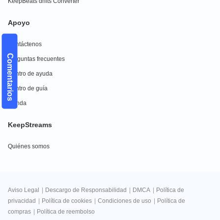
KeepBeats dhits Converter
Apoyo
Contáctenos
Comentarios
Preguntas frecuentes
Centro de ayuda
Centro de guía
Tienda
KeepStreams
Quiénes somos
Aviso Legal
|
Descargo de Responsabilidad
|
DMCA
|
Política de
privacidad
|
Política de cookies
|
Condiciones de uso
|
Política de
compras
|
Política de reembolso