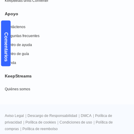
KeepBeats dhits Converter
Apoyo
Contáctenos
Comentarios
Preguntas frecuentes
Centro de ayuda
Centro de guía
Tienda
KeepStreams
Quiénes somos
Aviso Legal
|
Descargo de Responsabilidad
|
DMCA
|
Política de
privacidad
|
Política de cookies
|
Condiciones de uso
|
Política de
compras
|
Política de reembolso