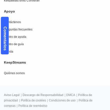
KeepBeats dhits Converter
Apoyo
Contáctenos
Comentarios
Preguntas frecuentes
Centro de ayuda
Centro de guía
Tienda
KeepStreams
Quiénes somos
Aviso Legal
|
Descargo de Responsabilidad
|
DMCA
|
Política de
privacidad
|
Política de cookies
|
Condiciones de uso
|
Política de
compras
|
Política de reembolso