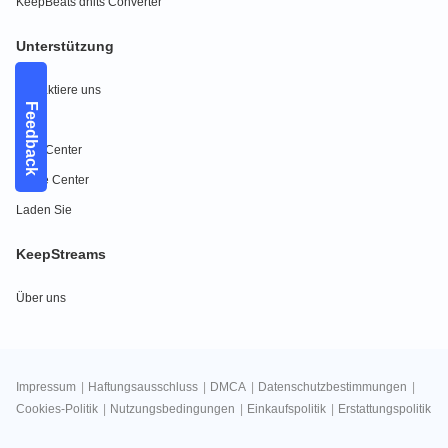
KeepBeats dhits Converter
Unterstützung
Kontaktiere uns
Feedback
FAQs
Hilfe-Center
Guide Center
Laden Sie
KeepStreams
Über uns
Impressum
|
Haftungsausschluss
|
DMCA
|
Datenschutzbestimmungen
|
Cookies-Politik
|
Nutzungsbedingungen
|
Einkaufspolitik
|
Erstattungspolitik