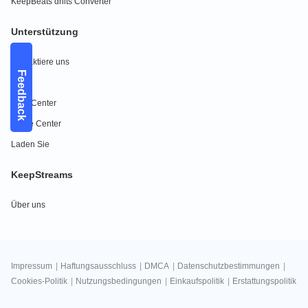
KeepBeats dhits Converter
Unterstützung
Kontaktiere uns
Feedback
FAQs
Hilfe-Center
Guide Center
Laden Sie
KeepStreams
Über uns
Impressum
|
Haftungsausschluss
|
DMCA
|
Datenschutzbestimmungen
|
Cookies-Politik
|
Nutzungsbedingungen
|
Einkaufspolitik
|
Erstattungspolitik